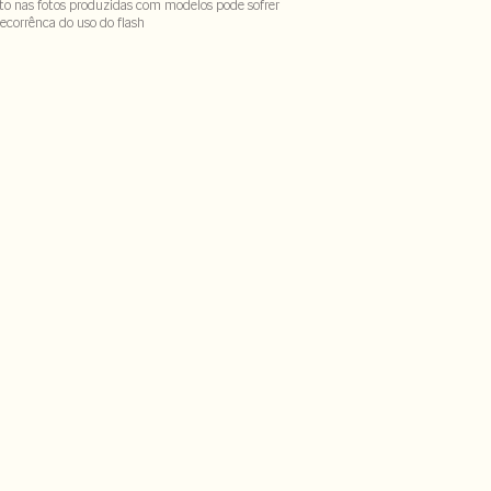
to nas fotos produzidas com modelos pode sofrer
ecorrênca do uso do flash
 poliester - 20% poliamida