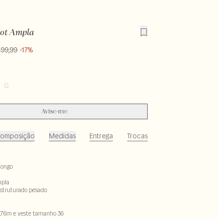
cot Ampla
499,99
-17%
G
Avise-me
omposição
Medidas
Entrega
Trocas
longo
pla
 estruturado pesado
,76m e veste tamanho 36