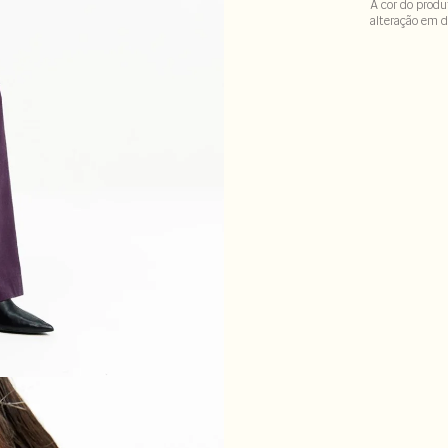
A cor do produ
alteração em d
52% viscose28%