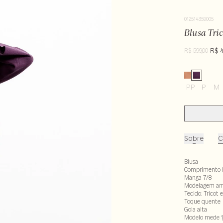
012514359005
Blusa Tri
R$ 
R$ 599,00
PP
P
M
Sobre
C
Blusa
Comprimento 
Manga 7/8
Modelagem am
Tecido: Tricot
Toque quente
Gola alta
Modelo mede 1