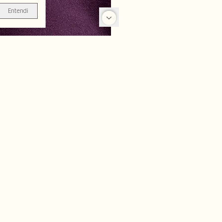
Entendi
-25%
-70%