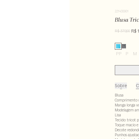
221435901
Blusa Tri
R$ 
R$ 379,00
PP
P
M
Sobre
C
Blusa
Comprimento 
Manga longa v
Modelagem amp
Lisa
Tecido: tricot 
Toque macio e
Decote redond
Punhos ajusta