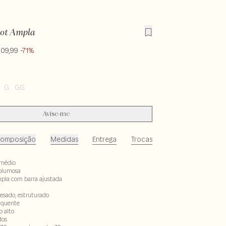
cot Ampla
109,99
-71%
G
GG
Avise-me
omposição
Medidas
Entrega
Trocas
médio
olumosa
la com barra ajustada
pesado, estruturado
 quente
o alto
dos