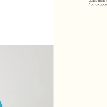
Modelo mede 1
A cor do produ
alteração em d
Tecido: 100% ac