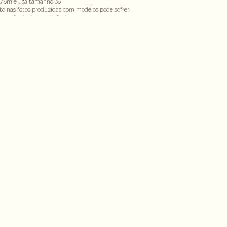
,76m e usa tamanho 36
to nas fotos produzidas com modelos pode sofrer
ecorrência do uso do flash.
rilico