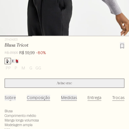
211434003
Blusa Tricot
R$ 59,99
-80%
R$ 299,00
PP
P
M
G
GG
Avise-me
Sobre
Composição
Medidas
Entrega
Trocas
Blusa
Comprimento médio
Manga longa volumosa
Modelagem ampla