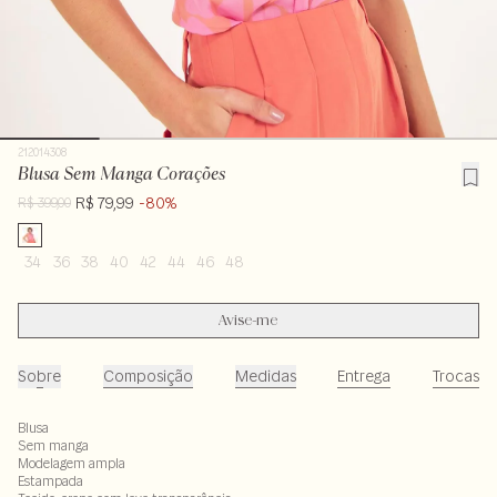
212014308
Blusa Sem Manga Corações
R$ 79,99
-80%
R$ 399,00
34
36
38
40
42
44
46
48
Avise-me
Sobre
Composição
Medidas
Entrega
Trocas
Blusa
Sem manga
Modelagem ampla
Estampada