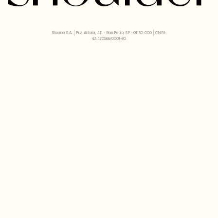
Shoulder S.A. | Rua Anhaia, 411 - Bom Retiro, SP - 01130-000 | CNPJ:
43.470566/0001-90