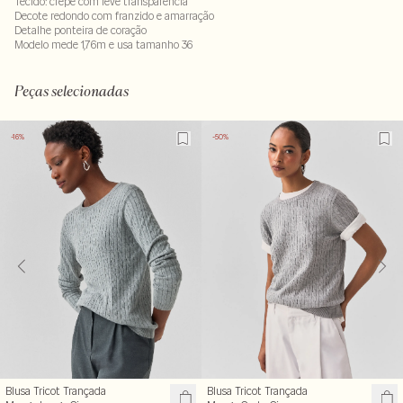
Tecido: crepe com leve transparência
Decote redondo com franzido e amarração
Detalhe ponteira de coração
Modelo mede 1,76m e usa tamanho 36
Composição: 100% viscose
LAV40S-ALVX-SECX-SECV1-PAS2-LIMP
Peças selecionadas
-16%
-50%
Blusa Tricot Trançada
Blusa Tricot Trançada