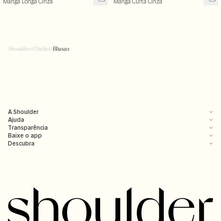
Manga Longa Cinza
Manga Curta Cinza
Shoulder
/
Outlet
/
Blusas
A Shoulder
Ajuda
Transparência
Baixe o app
Descubra