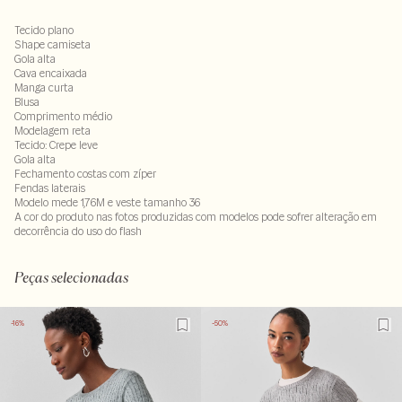
Tecido plano
Shape camiseta
Gola alta
Cava encaixada
Manga curta
Blusa
Comprimento médio
Modelagem reta
Tecido: Crepe leve
Gola alta
Fechamento costas com zíper
Fendas laterais
Modelo mede 1,76M e veste tamanho 36
A cor do produto nas fotos produzidas com modelos pode sofrer alteração em
decorrência do uso do flash
100% viscose
LAVM-ALVX-SECX-SECH1-PAS1-LIMP
Peças selecionadas
-16%
-50%