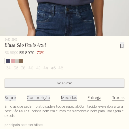
241012905
Blusa São Paulo Azul
R$ 89,70
-70%
R$ 299,00
34
36
38
40
42
44
46
48
Avise-me
Sobre
Composição
Medidas
Entrega
Trocas
Em dias que pedem praticidade e toque especial. Com tecido leve e gola alta, a
base São Paulo funciona bem em climas mais amenos e looks para usar agora e
depois.
principais características