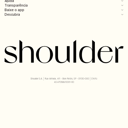
Ajuda
Transparência
Baixe o app
Descubra
Shoulder S.A. | Rua Anhaia, 411 - Bom Retiro, SP - 01130-000 | CNPJ:
43.470566/0001-90