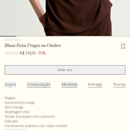
012510139003
Blusa Reta Pregas no Ombro
R$ 119,70
-70%
R$ 399,00
Avise-me
Sobre
Composição
Medidas
Entrega
Trocas
Regata
Comprimento longo
Sem manga
Modelagem reta
Tecido: Encorpado com caimento
Gola alta
Fechamento posterior com zíper invisível