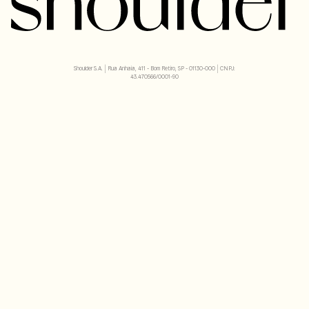
Shoulder S.A. | Rua Anhaia, 411 - Bom Retiro, SP - 01130-000 | CNPJ:
43.470566/0001-90