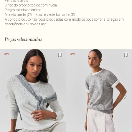
Fendas laterais
Cinto do próprio tecido com fivela
Pregas saindo do ombro
Modelo mede 1,76 metros e veste tamanho 36
A cor do produto nas fotos produzidas com modelos pode sofrer alteração em
decorrência do uso do flash
Tecido principal: 96% poliéster 4% elastano
LAVM-ALVX-SECX-SECV1-PAS1-LIMP
Peças selecionadas
-50%
-50%