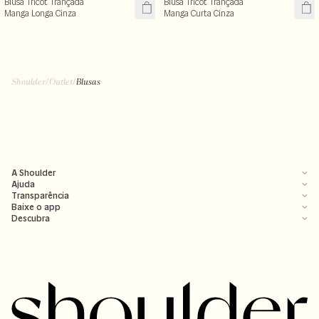
Blusa Tricot Trançada
Blusa Tricot Trançada
Manga Longa Cinza
Manga Curta Cinza
Shoulder
/
Outlet
/
Blusas
A Shoulder
Ajuda
Transparência
Baixe o app
Descubra