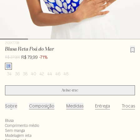
212017708
Blusa Reta Poá do Mar
R$ 79,99
-71%
R$ 279,00
34
36
38
40
42
44
46
48
Avise-me
Sobre
Composição
Medidas
Entrega
Trocas
Blusa
Comprimento médio
Sem manga
Modelagem reta