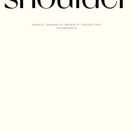
Shoulder S.A. | Rua Anhaia, 411 - Bom Retiro, SP - 01130-000 | CNPJ:
43.470566/0001-90