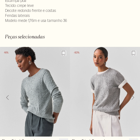
Estampa poá
Tecido: crepe leve
Decote redondo frente e costas
Fendas laterais
Modelo mede 1,76m e usa tamanho 36
Composição: 100% viscose
LAV40-ALVX-SECX-SECV2-PAS2-LIMP
Peças selecionadas
-16%
-50%