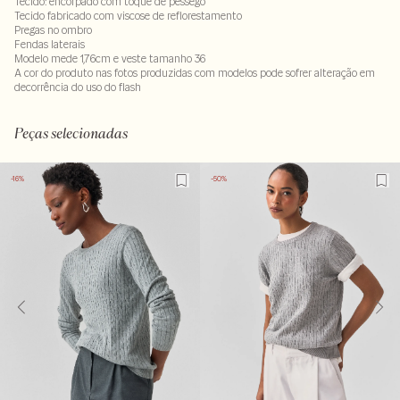
Tecido: encorpado com toque de pêssego
Tecido fabricado com viscose de reflorestamento
Pregas no ombro
Fendas laterais
Modelo mede 1,76cm e veste tamanho 36
A cor do produto nas fotos produzidas com modelos pode sofrer alteração em
decorrência do uso do flash
90% viscose : 10% poliéster
LAVM-ALVX-SECX-SECV1S-PASX-LIMP
Peças selecionadas
-16%
-50%