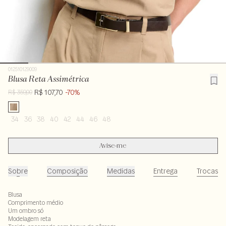
012510129009
Blusa Reta Assimétrica
R$ 107,70
-70%
R$ 359,00
34
36
38
40
42
44
46
48
Avise-me
Sobre
Composição
Medidas
Entrega
Trocas
Blusa
Comprimento médio
Um ombro só
Modelagem reta