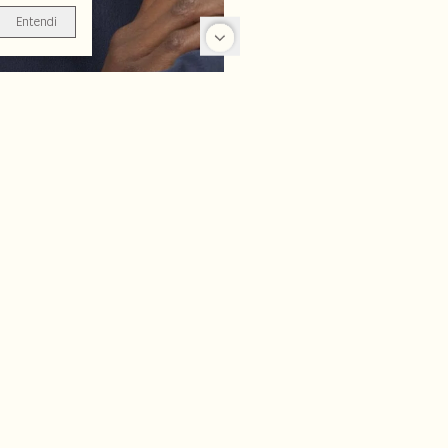
Entendi
-25%
-70%