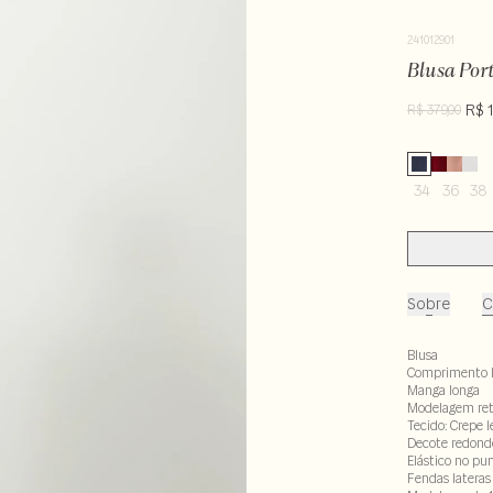
241012901
Blusa Por
R$ 1
R$ 379,00
34
36
38
Sobre
C
Blusa
Comprimento 
Manga longa
Modelagem re
Tecido: Crepe l
Decote redond
Elástico no pu
Fendas lateras