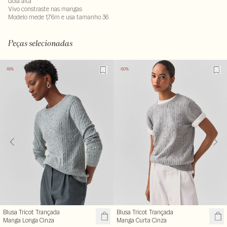
Gola alta
Vivo constraste nas mangas
Modelo mede 1,76m e usa tamanho 36
98% viscose : 02% elastano
LAV30S-ALVX-SECX-SECV1S-PAS1-LIMWS
Peças selecionadas
-16%
-50%
Blusa Tricot Trançada
Blusa Tricot Trançada
Manga Longa Cinza
Manga Curta Cinza