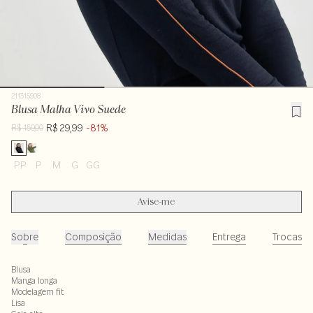
211315908
Blusa Malha Vivo Suede
R$ 29,99
-81%
R$ 159,00
PP
P
M
G
GG
Avise-me
Sobre
Composição
Medidas
Entrega
Trocas
Blusa
Manga longa
Modelagem fit
Lisa