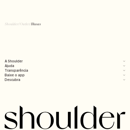
R$ 199,99
R$ 99,50
R$ 239,00
R$ 199,00
+ cores
Shoulder
/
Outlet
/
Blusas
A Shoulder
Ajuda
Transparência
Baixe o app
Descubra