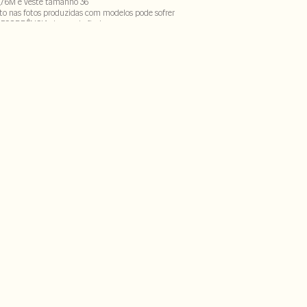
,76M e veste tamanho 36
to nas fotos produzidas com modelos pode sofrer
DECORRÊNCIA do uso do flash
% elastano
CX-SECV1S-PAS1-LIMX