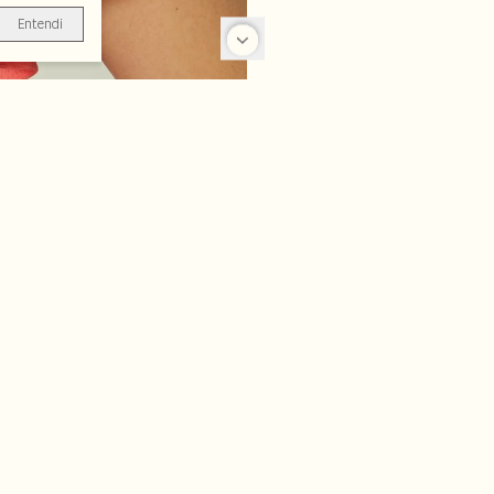
Entendi
-25%
-70%