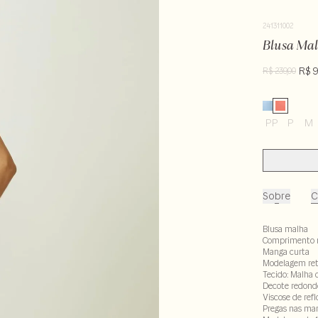
241311002
Blusa Ma
R$ 9
R$ 239,00
PP
P
M
Sobre
C
Blusa malha
Comprimento 
Manga curta
Modelagem re
Tecido: Malha 
Decote redond
Viscose de ref
Pregas nas ma