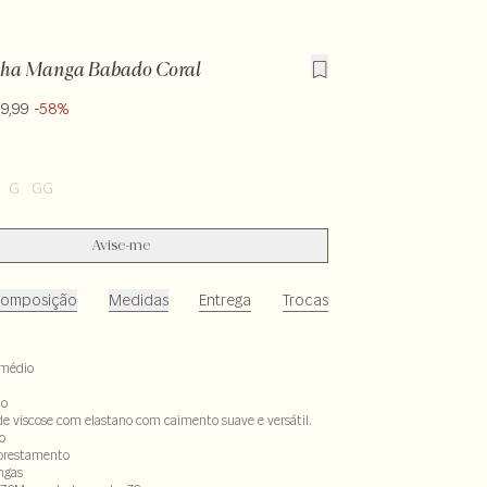
lha Manga Babado Coral
9,99
-58%
G
GG
Avise-me
omposição
Medidas
Entrega
Trocas
médio
to
de viscose com elastano com caimento suave e versátil.
o
lorestamento
ngas