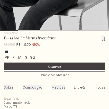
012613132002
Blusa Malha Listras Irregulares
R$ 149,50
-50%
R$ 299,00
PP
P
M
G
GG
Comprar
Compre por WhatsApp
Sobre
Composição
Medidas
Entrega
Trocas
Blusa malha
Comprimento médio
Manga 7/8