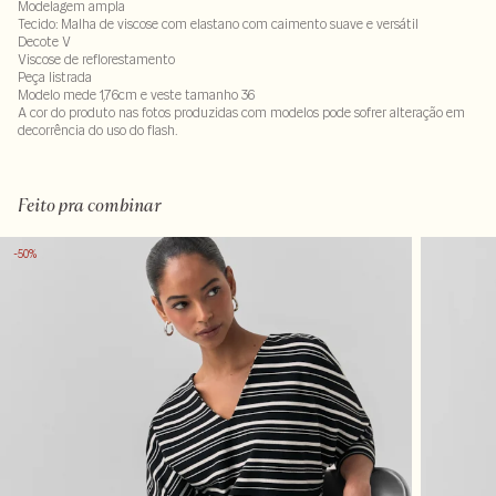
Modelagem ampla
Tecido: Malha de viscose com elastano com caimento suave e versátil
Decote V
Viscose de reflorestamento
Peça listrada
Modelo mede 1,76cm e veste tamanho 36
A cor do produto nas fotos produzidas com modelos pode sofrer alteração em
decorrência do uso do flash.
98% viscose 2% elastano
Feito pra combinar
-50%