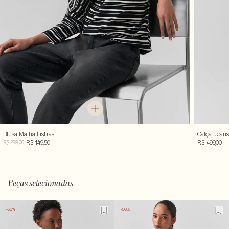
Blusa Malha Listras
Calça Jeans
R$ 149,50
R$ 499,00
R$ 299,00
Peças selecionadas
-50%
-50%