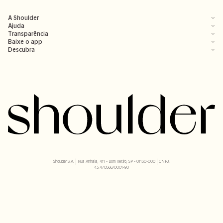
A Shoulder
Ajuda
Transparência
Baixe o app
Descubra
Shoulder S.A. | Rua Anhaia, 411 - Bom Retiro, SP - 01130-000 | CNPJ:
43.470566/0001-90