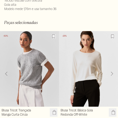
Tecido: viscose com textura
Gola alta
Modelo mede 1,76m e usa tamanho 36
72% viscose : 25% poliester - 3% elastano
LAVM-ALVX-SECX-SECH1-PAS2-LIMWMS
Peças selecionadas
-50%
-25%
Blusa Tricot Trançada
Blusa Tricot Básica Gola
Manga Curta Cinza
Redonda Off-White