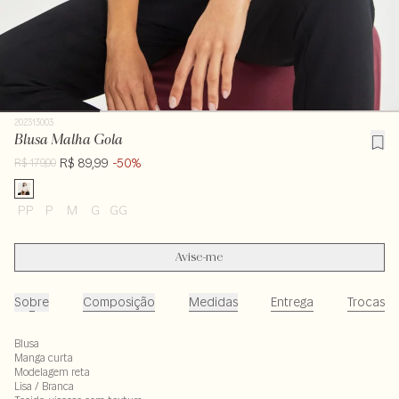
202313003
Blusa Malha Gola
R$ 89,99
-50%
R$ 179,00
PP
P
M
G
GG
Avise-me
Sobre
Composição
Medidas
Entrega
Trocas
Blusa
Manga curta
Modelagem reta
Lisa / Branca