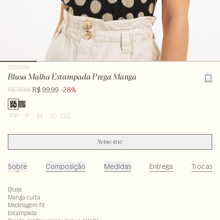
212315908
Blusa Malha Estampada Prega Manga
R$ 99,99
-28%
R$ 139,00
PP
P
M
G
GG
Avise-me
Sobre
Composição
Medidas
Entrega
Trocas
Blusa
Manga curta
Modelagem fit
Estampada