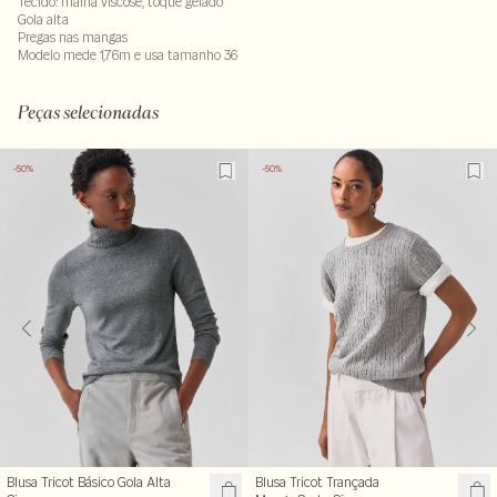
Tecido: malha viscose, toque gelado
Gola alta
Pregas nas mangas
Modelo mede 1,76m e usa tamanho 36
95% viscose : 05% elastano
LAVM-ALVX-SECX-SECV1S-PAS2-LIMX
Peças selecionadas
-50%
-50%
Blusa Tricot Básico Gola Alta
Blusa Tricot Trançada