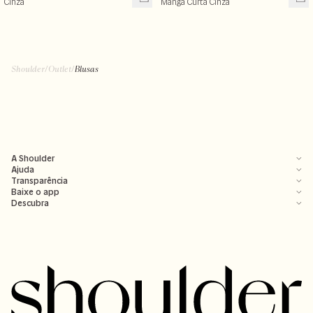
Cinza
Manga Curta Cinza
R$ 119,50
R$ 99,50
R$ 239,00
R$ 199,00
+ cores
Shoulder
/
Outlet
/
Blusas
A Shoulder
Ajuda
Transparência
Baixe o app
Descubra