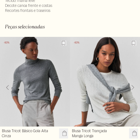
Tecido: malha leve
Decote canoa frente e costas
Recortes frontais e traseiros
96% viscose : 04% elastano
LAVM-ALVX-SECX-SECH1-PAS1-LIMX
Peças selecionadas
-50%
-50%
Blusa Tricot Básico Gola Alta
Blusa Tricot Trançada
Cinza
Manga Longa