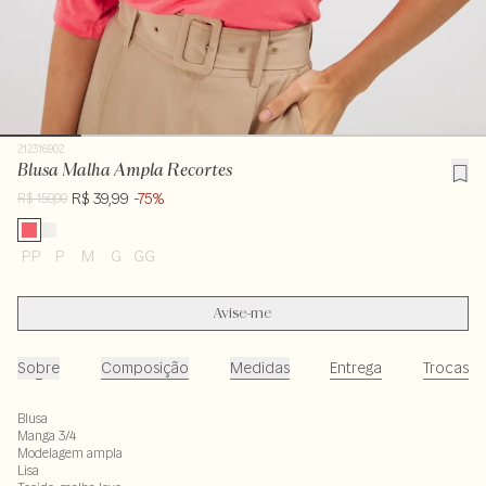
212316902
Blusa Malha Ampla Recortes
R$ 39,99
-75%
R$ 159,00
PP
P
M
G
GG
Avise-me
Sobre
Composição
Medidas
Entrega
Trocas
Blusa
Manga 3/4
Modelagem ampla
Lisa