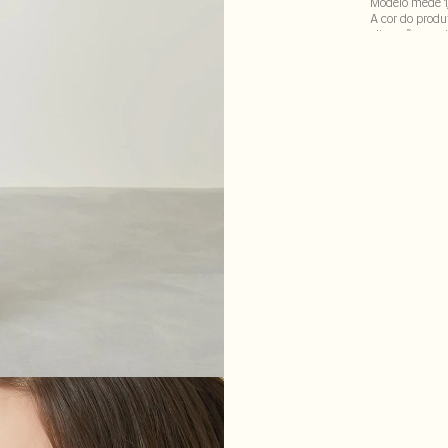
Modelo mede 1
A cor do produ
alteração em d
100% viscose . 