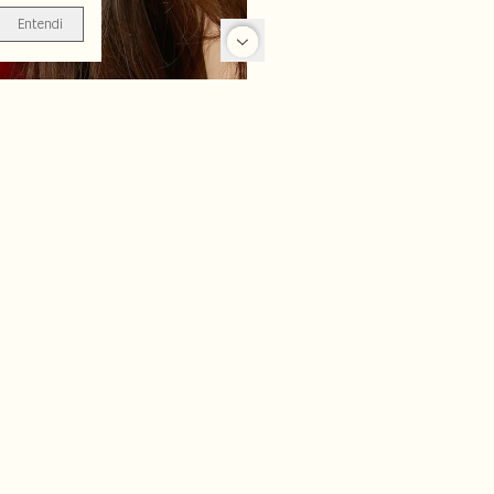
Entendi
-25%
-70%