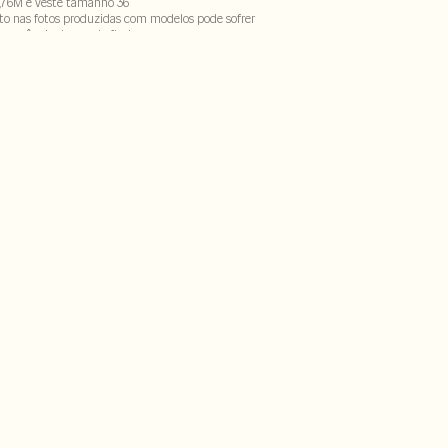
,76M e veste tamanho 36
to nas fotos produzidas com modelos pode sofrer
ecorrência do uso do flash
Bordado : 100% algodão . Forro : 100% viscose