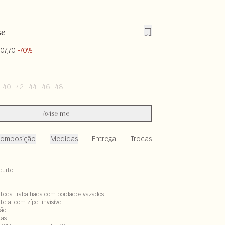
se
07,70
-70%
40
42
44
46
48
Avise-me
omposição
Medidas
Entrega
Trocas
curto
T
e toda trabalhada com bordados vazados
eral com zíper invisível
ção
tas