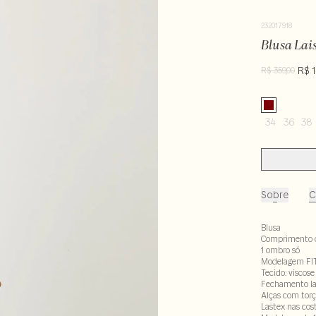
232017918
Blusa Lai
R$ 1
R$ 359,00
34
36
38
Sobre
C
Blusa
Comprimento 
1 ombro só
Modelagem FI
Tecido: viscos
Fechamento lat
Alças com tor
Lastex nas cos