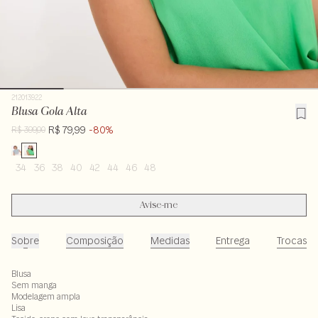
212013922
Blusa Gola Alta
R$ 79,99
-80%
R$ 399,00
34
36
38
40
42
44
46
48
Avise-me
Sobre
Composição
Medidas
Entrega
Trocas
Blusa
Sem manga
Modelagem ampla
Lisa