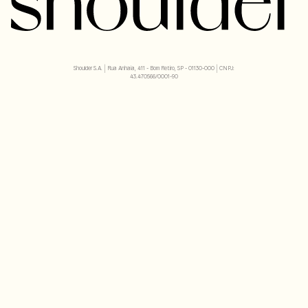
Shoulder S.A. | Rua Anhaia, 411 - Bom Retiro, SP - 01130-000 | CNPJ:
43.470566/0001-90