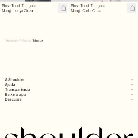
Blusa Tricot Trançada
Blusa Tricot Trançada
Manga Longa Cinza
Manga Curta Cinza
R$ 199,99
R$ 99,50
R$ 239,00
R$ 199,00
+ cores
Shoulder
/
Outlet
/
Blusas
A Shoulder
Ajuda
Transparência
Baixe o app
Descubra