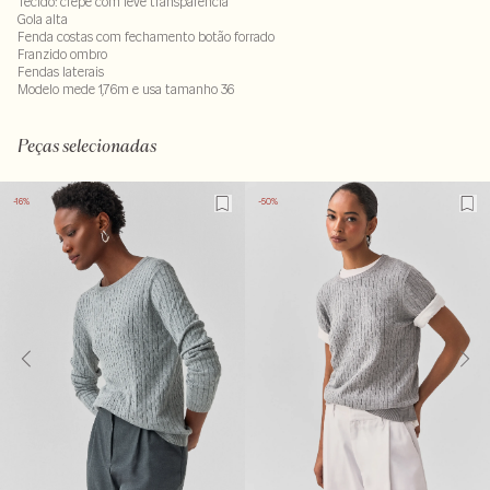
Tecido: crepe com leve transparência
Gola alta
Fenda costas com fechamento botão forrado
Franzido ombro
Fendas laterais
Modelo mede 1,76m e usa tamanho 36
Composição: 100% viscose
LAVM-ALVX-SECX-SECV1S-PAS1-LIMP
Peças selecionadas
-16%
-50%