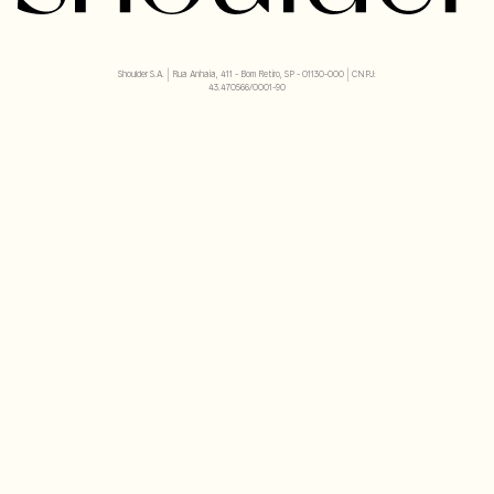
Shoulder S.A. | Rua Anhaia, 411 - Bom Retiro, SP - 01130-000 | CNPJ:
43.470566/0001-90