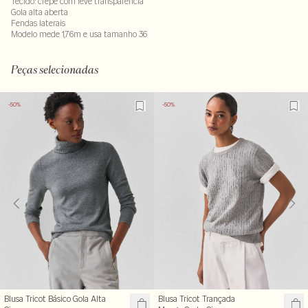
Tecido: crepe com leve transparência
Gola alta aberta
Fendas laterais
Modelo mede 1,76m e usa tamanho 36
Composição: 96% poliester - 4% elastano
LAV40S-ALVX-SECX-SECV1-PAS1-LIMX
Peças selecionadas
-50%
-50%
Blusa Tricot Básico Gola Alta
Blusa Tricot Trançada