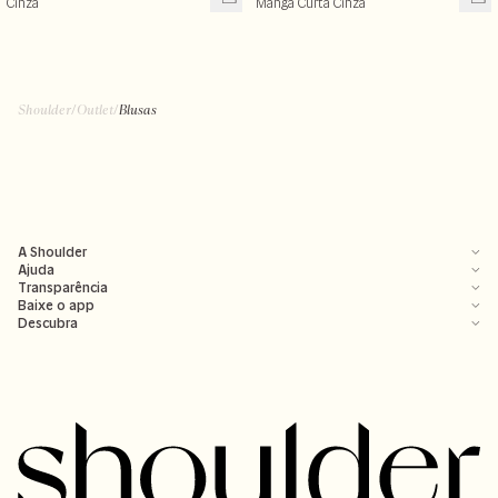
Cinza
Manga Curta Cinza
Shoulder
/
Outlet
/
Blusas
A Shoulder
Ajuda
Transparência
Baixe o app
Descubra