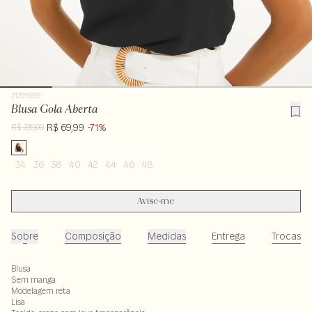
212015919
Blusa Gola Aberta
R$ 69,99
-71%
R$ 239,00
34
36
38
40
42
44
46
48
Avise-me
Sobre
Composição
Medidas
Entrega
Trocas
Blusa
Sem manga
Modelagem reta
Lisa