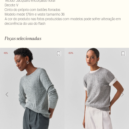
Tecido: Jacquard encorpado floral
Decote V
Cinto do próprio com botões forrados
Modelo mede 1,76m e veste tamanho 36
A cor do produto nas fotos produzidas com modelos pode sofrer alteração em
decorrência do uso do flash
48% poliéster 37% viscose - 15% poliamida
LAVM-ALVX-SECX-PAS1-LIMP
Peças selecionadas
-16%
-50%