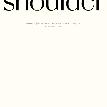
Shoulder S.A. | Rua Anhaia, 411 - Bom Retiro, SP - 01130-000 | CNPJ:
43.470566/0001-90