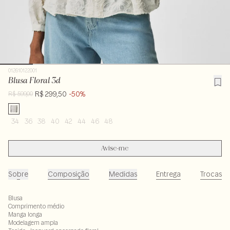
012610122001
Blusa Floral 3d
R$ 299,50
-50%
R$ 599,00
34
36
38
40
42
44
46
48
Avise-me
Sobre
Composição
Medidas
Entrega
Trocas
Blusa
Comprimento médio
Manga longa
Modelagem ampla