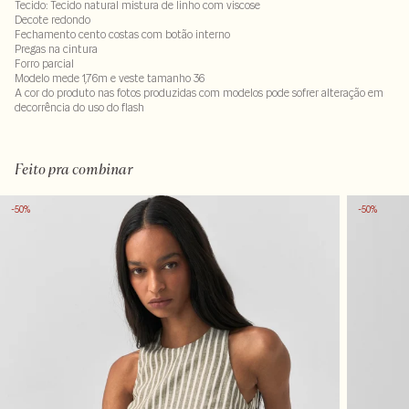
Tecido: Tecido natural mistura de linho com viscose
Decote redondo
Fechamento cento costas com botão interno
Pregas na cintura
Forro parcial
Modelo mede 1,76m e veste tamanho 36
A cor do produto nas fotos produzidas com modelos pode sofrer alteração em
decorrência do uso do flash
Tecido 55% linho - 45% viscose . Forro100% viscose
LAV30MS-ALVX-SECX-SECV1-PAS1-LIMPS
Feito pra combinar
-50%
-50%