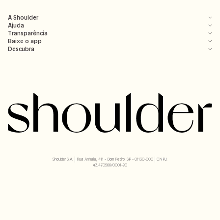
A Shoulder
Ajuda
Transparência
Baixe o app
Descubra
Shoulder S.A. | Rua Anhaia, 411 - Bom Retiro, SP - 01130-000 | CNPJ:
43.470566/0001-90