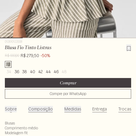
012610122008
Blusa Fio Tinto Listras
R$ 279,50
-50%
R$ 559,00
34
36
38
40
42
44
46
48
Comprar
Compre por WhatsApp
Sobre
Composição
Medidas
Entrega
Trocas
Blusas
Comprimento médio
Modelagem fit