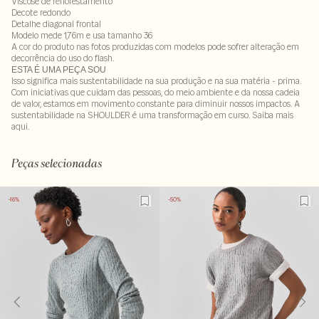
Viscose de reflorestamento
Decote redondo
Detalhe diagonal frontal
Modelo mede 1,76m e usa tamanho 36
A cor do produto nas fotos produzidas com modelos pode sofrer alteração em
decorrência do uso do flash.
ESTA É UMA PEÇA SOU
Isso significa mais sustentabilidade na sua produção e na sua matéria - prima.
Com iniciativas que cuidam das pessoas, do meio ambiente e da nossa cadeia
de valor, estamos em movimento constante para diminuir nossos impactos. A
sustentabilidade na SHOULDER é uma transformação em curso. Saiba mais
aqui
.
95% viscose : 5% elastano
LAVM-ALVX-SECX-SECV2-PAS2-LIMWS
Peças selecionadas
-16%
-50%