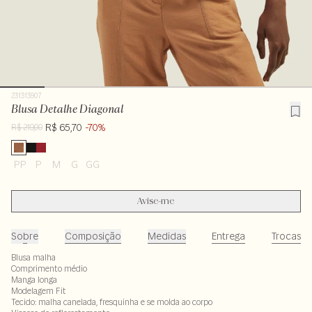
231313907
Blusa Detalhe Diagonal
R$ 65,70
-70%
R$ 219,00
PP
P
M
G
GG
Avise-me
Sobre
Composição
Medidas
Entrega
Trocas
Blusa malha
Comprimento médio
Manga longa
Modelagem Fit
Tecido: malha canelada, fresquinha e se molda ao corpo