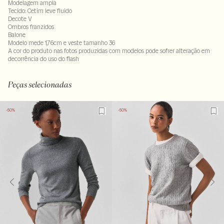
Modelagem ampla
Tecido: Cetim leve fluido
Decote V
Ombros franzidos
Balone
Modelo mede 1,76cm e veste tamanho 36
A cor do produto nas fotos produzidas com modelos pode sofrer alteração em
decorrência do uso do flash
Tecido: 100% viscose . Forro : 100% viscose
LAV30S-ALVX-SECX-SECV1-PAS1-LIMX-LIMWX
Peças selecionadas
-50%
-50%