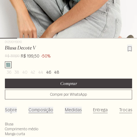
012510119010
Blusa Decote V
R$ 199,50
-50%
R$ 399,00
36
38
40
42
44
46
48
Comprar
Compre por WhatsApp
Sobre
Composição
Medidas
Entrega
Trocas
Blusa
Comprimento médio
Manga curta