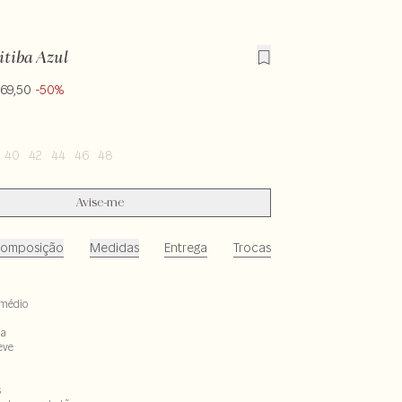
itiba Azul
169,50
-50%
40
42
44
46
48
Avise-me
omposição
Medidas
Entrega
Trocas
médio
ta
eve
s