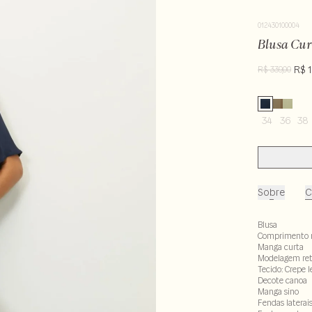
012430100004
Blusa Cur
R$ 
R$ 339,00
34
36
38
Sobre
C
Blusa
Comprimento 
Manga curta
Modelagem re
Tecido: Crepe l
Decote canoa
Manga sino
Fendas laterai