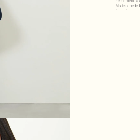
Fechamento co
Modelo mede 1
A cor do produ
alteração em d
100% viscose