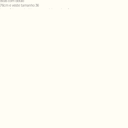
stas com botão
,76cm e veste tamanho 36
to nas fotos produzidas com modelos pode sofrer
ecorrência do uso do flash