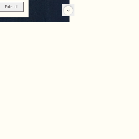
Entendi
-25%
-70%