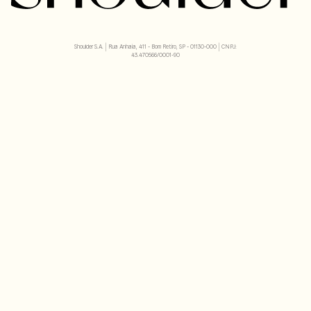
Shoulder S.A. | Rua Anhaia, 411 - Bom Retiro, SP - 01130-000 | CNPJ:
43.470566/0001-90