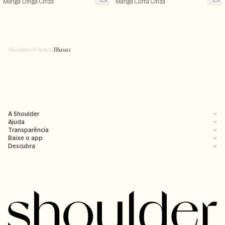
Manga Longa Cinza
Manga Curta Cinza
R$ 199,99
R$ 99,50
R$ 239,00
R$ 199,00
+ cores
Shoulder
/
Outlet
/
Blusas
A Shoulder
Ajuda
Transparência
Baixe o app
Descubra