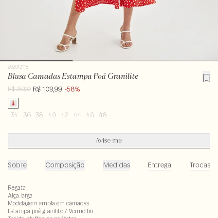
202012118
Blusa Camadas Estampa Poá Granilite
R$ 109,99
-58%
R$ 259,00
34
36
38
40
42
44
46
48
Avise-me
Sobre
Composição
Medidas
Entrega
Trocas
Regata
Alça larga
Modelagem ampla em camadas
Estampa poá granilite / Vermelho