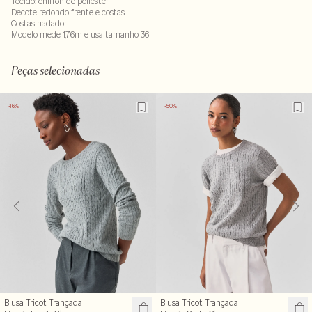
Tecido: chiffon de poliéster
Decote redondo frente e costas
Costas nadador
Modelo mede 1,76m e usa tamanho 36
Composição: 100% poliester. Forro : 100% poliester
LAVM-ALVX-SECX-SECV1-PAS1-LIMP
Peças selecionadas
-16%
-50%
Blusa Tricot Trançada
Blusa Tricot Trançada