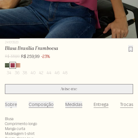
241013920
Blusa Brasília Framboesa
R$ 259,99
-23%
R$ 339,00
34
36
38
40
42
44
46
48
Avise-me
Sobre
Composição
Medidas
Entrega
Trocas
Blusa
Comprimento longo
Manga curta
Modelagem t-shirt