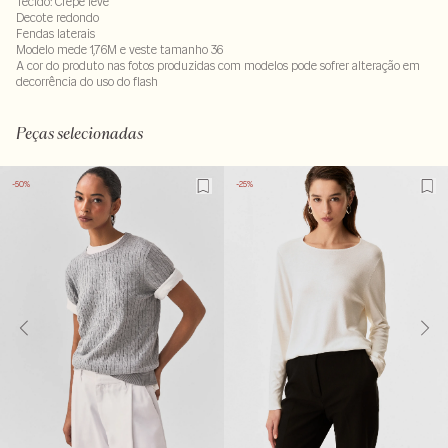
Tecido: Crepe leve
Decote redondo
Fendas laterais
Modelo mede 1,76M e veste tamanho 36
A cor do produto nas fotos produzidas com modelos pode sofrer alteração em
decorrência do uso do flash
100% viscose
LAVM-ALVX-SECX-SECH1-PAS1-LIMP
Peças selecionadas
-50%
-25%