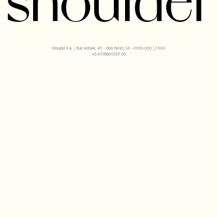
Shoulder S.A. | Rua Anhaia, 411 - Bom Retiro, SP - 01130-000 | CNPJ:
43.470566/0001-90