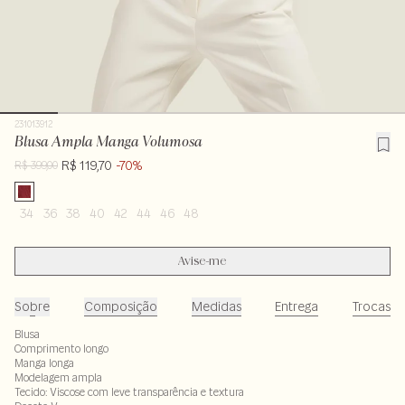
231013912
Blusa Ampla Manga Volumosa
R$ 119,70
-70%
R$ 399,00
34
36
38
40
42
44
46
48
Avise-me
Sobre
Composição
Medidas
Entrega
Trocas
Blusa
Comprimento longo
Manga longa
Modelagem ampla
Tecido: Viscose com leve transparência e textura