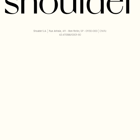
Shoulder S.A. | Rua Anhaia, 411 - Bom Retiro, SP - 01130-000 | CNPJ:
43.470566/0001-90