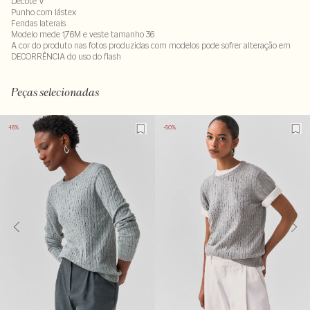
Decote V
Punho com lástex
Fendas laterais
Modelo mede 1,76M e veste tamanho 36
A cor do produto nas fotos produzidas com modelos pode sofrer alteração em
DECORRÊNCIA do uso do flash
85% viscose : 15% poliamida
LAV30-ALVX-SECX-SECV1-PAS1-LIMX-LIMWMS
Peças selecionadas
-16%
-50%