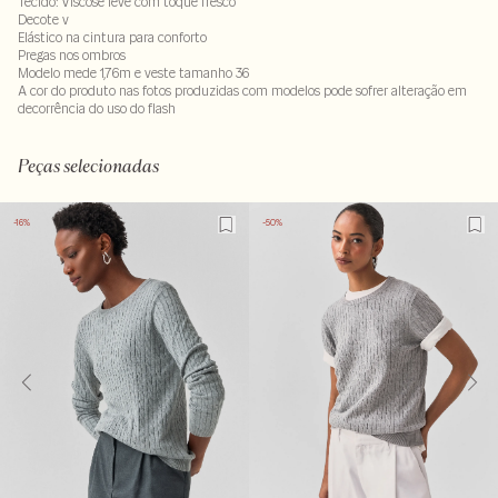
Tecido: Viscose leve com toque fresco
Decote v
Elástico na cintura para conforto
Pregas nos ombros
Modelo mede 1,76m e veste tamanho 36
A cor do produto nas fotos produzidas com modelos pode sofrer alteração em
decorrência do uso do flash
100% viscose
LAVM-ALVX-SECX-SECV1S-PAS2-LIMPS
Peças selecionadas
-16%
-50%