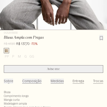
012520139030
Blusa Ampla com Pregas
R$ 137,70
-70%
R$ 459,00
PP
P
M
G
GG
Avise-me
Sobre
Composição
Medidas
Entrega
Trocas
Blusa
Comprimento longo
Manga curta
Modelagem ampla