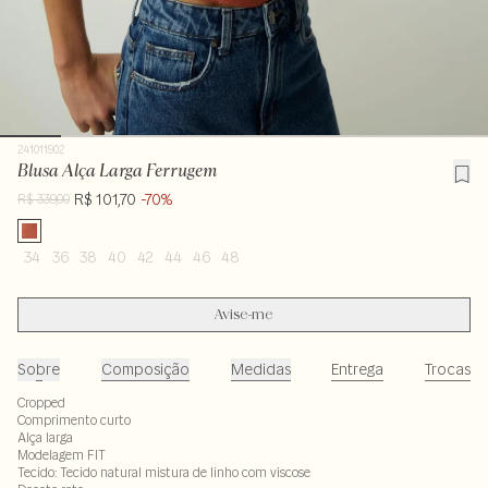
241011902
Blusa Alça Larga Ferrugem
R$ 101,70
-70%
R$ 339,00
34
36
38
40
42
44
46
48
Avise-me
Sobre
Composição
Medidas
Entrega
Trocas
Cropped
Comprimento curto
Alça larga
Modelagem FIT
Tecido: Tecido natural mistura de linho com viscose