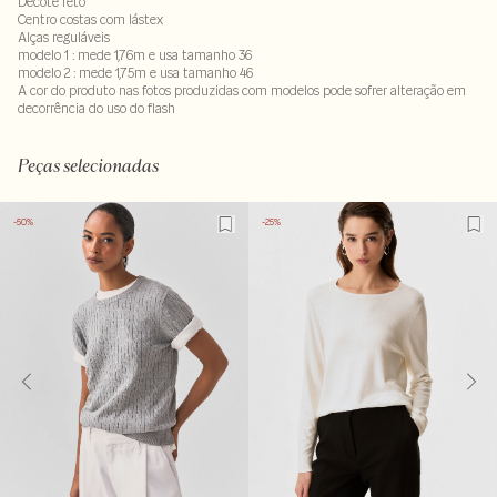
Decote reto
Centro costas com lástex
Alças reguláveis
modelo 1 : mede 1,76m e usa tamanho 36
modelo 2 : mede 1,75m e usa tamanho 46
A cor do produto nas fotos produzidas com modelos pode sofrer alteração em
decorrência do uso do flash
75% viscose : 25% linho . Forro: 100% viscose
LAVM-ALVX-SECX-SECV1S-PAS2-LIMP
Peças selecionadas
-50%
-25%