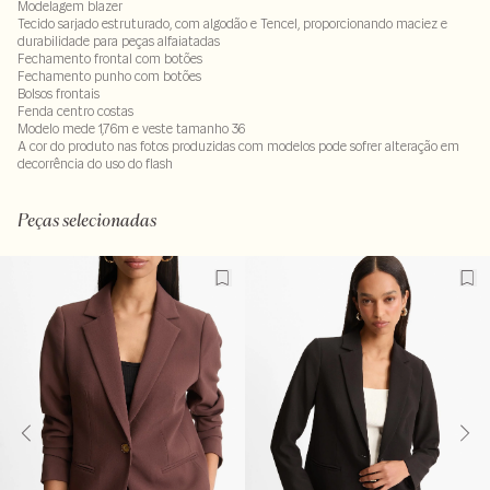
Modelagem blazer
Tecido sarjado estruturado, com algodão e Tencel, proporcionando maciez e
durabilidade para peças alfaiatadas
Fechamento frontal com botões
Fechamento punho com botões
Bolsos frontais
Fenda centro costas
Modelo mede 1,76m e veste tamanho 36
A cor do produto nas fotos produzidas com modelos pode sofrer alteração em
decorrência do uso do flash
Tecido 54% liocel - 46% algodão . Forro80% poliéster - 20% algodão
LAVM-ALVX-SECX-SECV1-PAS1-LIMX
Peças selecionadas