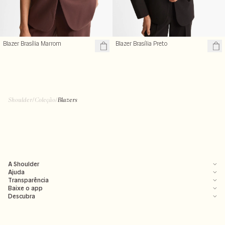
Blazer Brasília Marrom
Blazer Brasília Preto
Shoulder
/
Coleção
/
Blazers
A Shoulder
Ajuda
Transparência
Baixe o app
Descubra