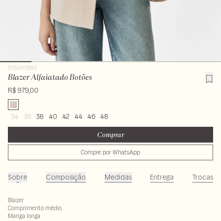
012524129002
Blazer Alfaiatado Botões
R$ 979,00
34
36
38
40
42
44
46
48
Comprar
Compre por WhatsApp
Sobre
Composição
Medidas
Entrega
Trocas
Blazer
Comprimento médio
Manga longa