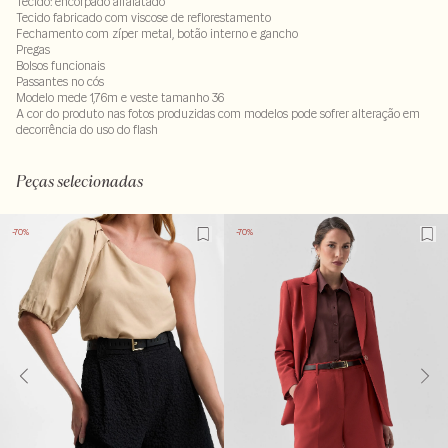
Tecido: encorpado alfaiatado
Tecido fabricado com viscose de reflorestamento
Fechamento com zíper metal, botão interno e gancho
Pregas
Bolsos funcionais
Passantes no cós
Modelo mede 1,76m e veste tamanho 36
A cor do produto nas fotos produzidas com modelos pode sofrer alteração em
decorrência do uso do flash
Tecido principal 85% viscose 15% poliéster. Forro 100% viscose
LAVM-ALVX-SECX-SECH1-PAS1-LIMX-LIMWS
Peças selecionadas
-70%
-70%