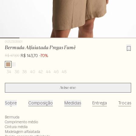
012523539001
Bermuda Alfaiatada Pregas Fumê
R$ 143,70
-70%
R$ 479,00
34
36
38
40
42
44
46
48
Avise-me
Sobre
Composição
Medidas
Entrega
Trocas
Bermuda
Comprimento médio
Cintura média
Modelagem alfaiatada