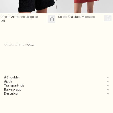
Shorts Alfaiatado Jacquard
Shorts Alfaiataria Vermelho
3d
R$ 137,70
R$ 459,00
R$ 149,70
+ cores
R$ 499,00
Shoulder
/
Outlet
/
Shorts
A Shoulder
Ajuda
Transparência
Baixe o app
Descubra