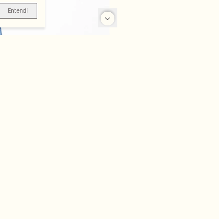
Entendi
-70%
-50%