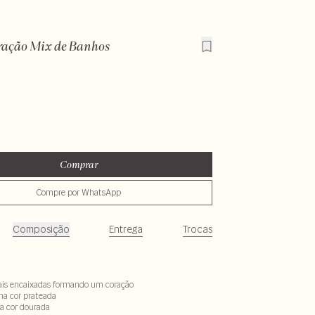
ração Mix de Banhos
Comprar
Compre por WhatsApp
Composição
Entrega
Trocas
ais encaixadas formando um coração
 na cor prateada
na cor dourada