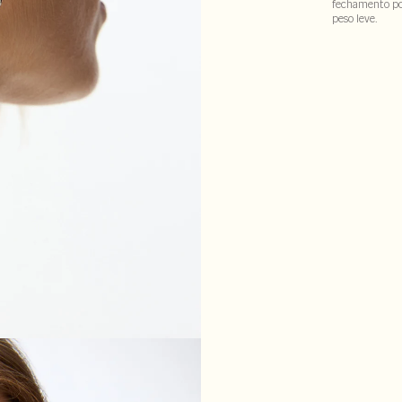
fechamento po
peso leve.
100% liga metá