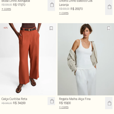
Blusa Linho Alongada
Shorts Linho Elastico Cós
R$ 179,70
Laranja
R$ 599,00
+ cores
R$ 209,70
R$ 699,00
+ cores
-42%
Calça Curitiba Reta
Regata Malha Alça Fina
R$ 349,99
R$ 159,00
R$ 599,00
+ cores