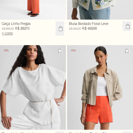
Calça Linho Pregas
Blusa Bordado Floral Leve
R$ 269,70
R$ 499,99
R$ 899,00
R$ 599,00
+ cores
-70%
-70%