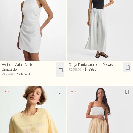
Vestido Malha Curto
Calça Pantalona com Pregas
Drapeado
R$ 179,70
R$ 599,00
R$ 143,70
R$ 479,00
-40%
-70%