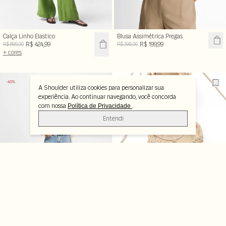
Calça Linho Elastico
Blusa Assimétrica Pregas
R$ 424,99
R$ 199,99
R$ 899,00
R$ 399,00
+ cores
-49%
-50%
A Shoulder utiliza cookies para personalizar sua
experiência. Ao continuar navegando, você concorda
com nossa
.
Política de Privacidade
Entendi
Calça Jeans Slim Fit
Sapatilha Tressê Amarração