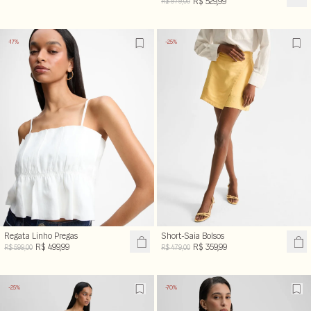
R$ 529,99
R$ 979,00
-17%
-25%
Regata Linho Pregas
Short-Saia Bolsos
R$ 499,99
R$ 359,99
R$ 599,00
R$ 479,00
-25%
-70%