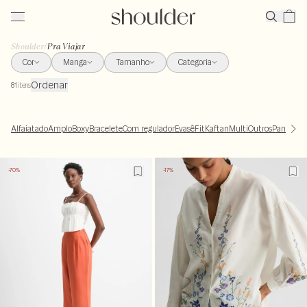
Shoulder
/
Pra Viajar
Cor
Manga
Tamanho
Categoria
Ordenar
81
itens
Alfaiatado
Amplo
Boxy
Bracelete
Com regulador
Evasê
Fit
Kaftan
Multi
Outros
Pantalon
-70%
-17%