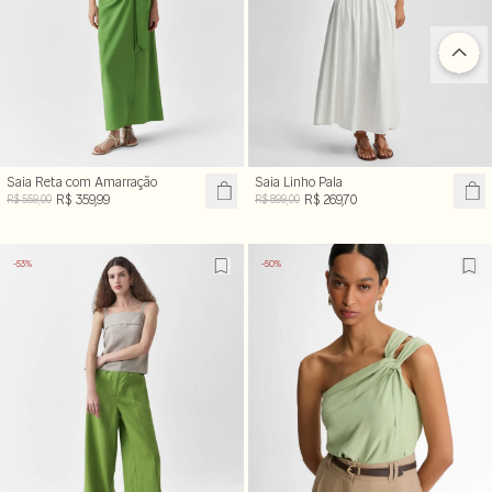
Saia Reta com Amarração
Saia Linho Pala
R$ 359,99
R$ 269,70
R$ 559,00
R$ 899,00
-53%
-50%