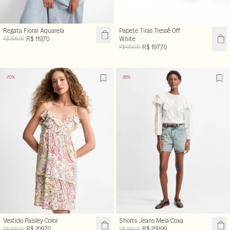
Regata Floral Aquarela
Papete Tiras Tressê Off
R$ 119,70
White
R$ 399,00
R$ 197,70
R$ 659,00
-70%
-35%
Vestido Paisley Color
Shorts Jeans Meia Coxa
R$ 209,70
R$ 259,99
R$ 699,00
R$ 399,00