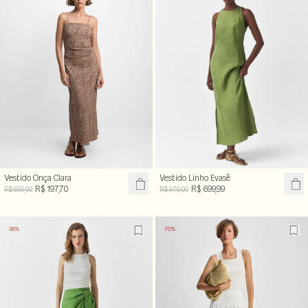
Vestido Onça Clara
Vestido Linho Evasê
R$ 197,70
R$ 699,99
R$ 659,00
R$ 979,00
-36%
-70%