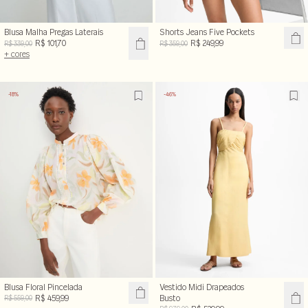
Blusa Malha Pregas Laterais
Shorts Jeans Five Pockets
R$ 101,70
R$ 249,99
R$ 339,00
R$ 359,00
+ cores
-18%
-46%
Blusa Floral Pincelada
Vestido Midi Drapeados
R$ 459,99
Busto
R$ 559,00