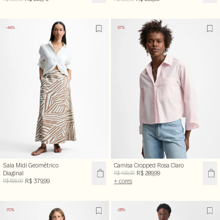
-46%
-37%
Saia Midi Geométrico
Camisa Cropped Rosa Claro
Diaginal
R$ 289,99
R$ 459,00
R$ 379,99
+ cores
R$ 699,00
-70%
-28%