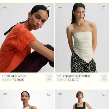
-13%
-70%
T-Shirt Laise Costas
Top Drapeado Assimetrico
R$ 259,99
R$ 119,70
R$ 299,00
R$ 399,00
-70%
-70%