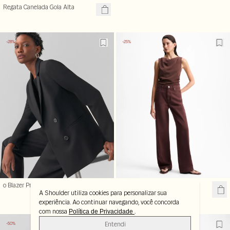
Regata Canelada Gola Alta
-28%
-25%
o Blazer Preto
Calça Jeans Reta Five
A Shoulder utiliza cookies para personalizar sua
Pocket
experiência. Ao continuar navegando, você concorda
com nossa
.
Política de Privacidade
Entendi
-50%
-70%