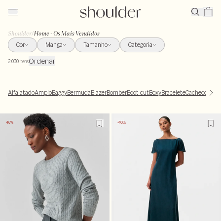
Shoulder
/
Home - Os Mais Vendidos
Cor
Manga
Tamanho
Categoria
Ordenar
2.030
itens
Alfaiatado
Amplo
Baggy
Bermuda
Blazer
Bomber
Boot cut
Boxy
Bracelete
Cachecoeur
C
-16%
-70%