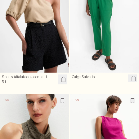
Shorts Alfaiatado Jacquard
Calça Salvador
3d
-70%
-70%