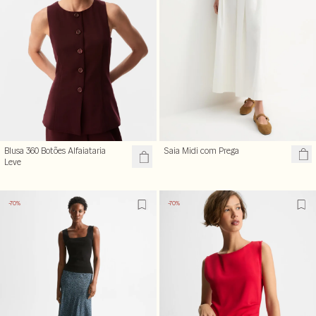
Blusa 360 Botões Alfaiataria
Saia Midi com Prega
Leve
-70%
-70%