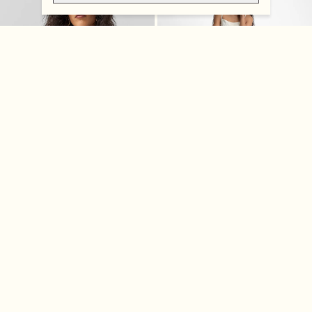
Blusa Tricot Básico Listrada
Vestido Midi Jacquard
Natural
-70%
-50%