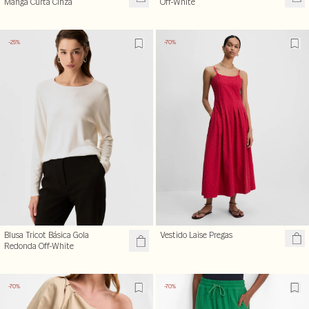
Manga Curta Cinza
Off-White
-25%
-70%
Blusa Tricot Básica Gola
Vestido Laise Pregas
Redonda Off-White
-70%
-70%