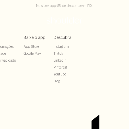
No site e app: 5% de desconto em PIX.
Baixe o app
Descubra
romoções
App Store
Instagram
dade
Google Play
Tiktok
rivacidade
Linkedin
Pinterest
Youtube
Blog