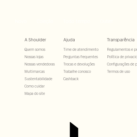
Novo
Todo tempo
Coleção
Outlet
A Shoulder
Ajuda
Transparência
Quem somos
Time de atendimento
Regulamentos e p
Nossas lojas
Perguntas frequentes
Política de privaci
Nossas vendedoras
Trocas e devoluções
Configurações de p
Multimarcas
Trabalhe conosco
Termos de uso
Sustentabilidade
Cashback
Como cuidar
Mapa do site