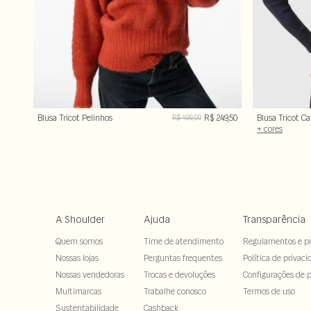
Blusa Tricot Pelinhos
R$ 249,50
Blusa Tricot C
R$ 499,00
Laranja
Botões
+ cores
A Shoulder
Ajuda
Transparência
Quem somos
Time de atendimento
Regulamentos e p
Nossas lojas
Perguntas frequentes
Política de privaci
Nossas vendedoras
Trocas e devoluções
Configurações de p
Multimarcas
Trabalhe conosco
Termos de uso
Sustentabilidade
Cashback