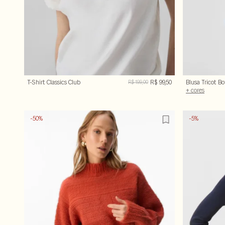
T-Shirt Classics Club
R$ 99,50
Blusa Tricot B
R$ 199,00
Canelada Off-
+ cores
-50%
-5%