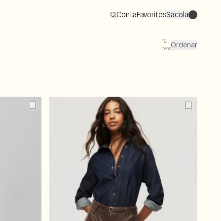
Conta
Favoritos
Sacola
0
19
Ordenar
itens