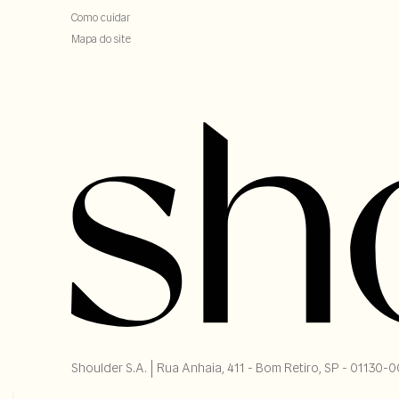
Como cuidar
Mapa do site
Shoulder S.A. | Rua Anhaia, 411 - Bom Retiro, SP - 01130