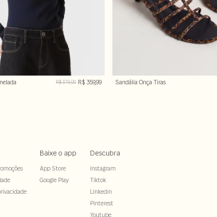
anelada
R$ 359,99
Sandália Onça Tiras
R$ 379,00
Baixe o app
Descubra
romoções
App Store
Instagram
dade
Google Play
Tiktok
rivacidade
Linkedin
Pinterest
Youtube