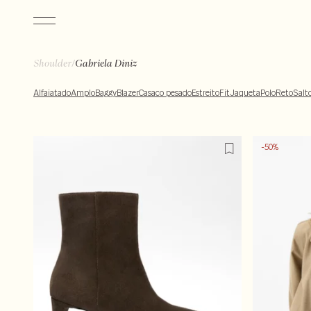
/
Shoulder
Gabriela Diniz
Alfaiatado
Amplo
Baggy
Blazer
Casaco pesado
Estreito
Fit
Jaqueta
Polo
Reto
Salt
-50%