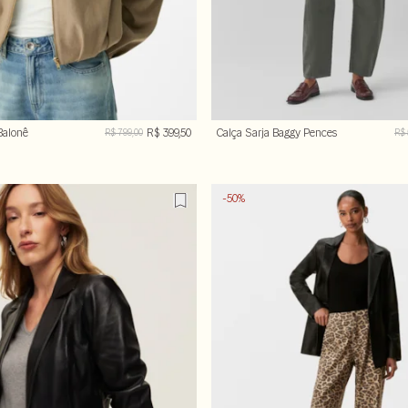
Balonê
R$ 399,50
Calça Sarja Baggy Pences
R$ 799,00
R$ 
-50%