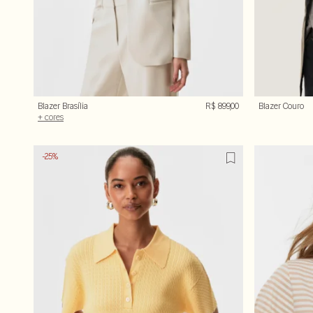
Blazer Brasília
R$ 899,00
Blazer Couro
+ cores
-25%