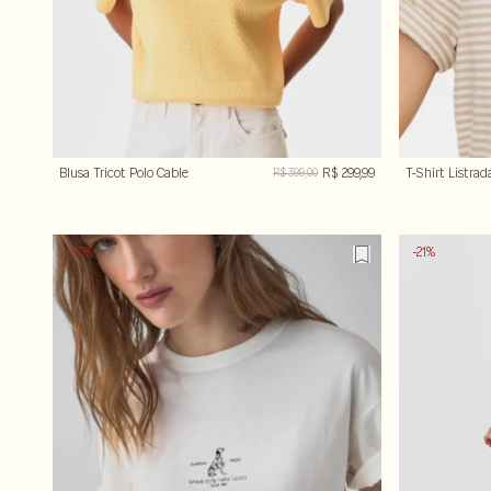
Blusa Tricot Polo Cable
R$ 299,99
T-Shirt Listrad
R$ 399,00
Bordado
-50%
-21%