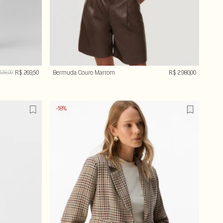
R$ 269,50
Bermuda Couro Marrom
R$ 2.980,00
539,00
-18%