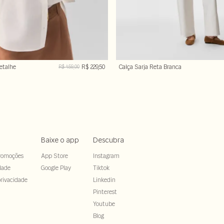
etalhe
R$ 229,50
Calça Sarja Reta Branca
R$ 459,00
Baixe o app
Descubra
romoções
App Store
Instagram
dade
Google Play
Tiktok
rivacidade
Linkedin
Pinterest
Youtube
Blog