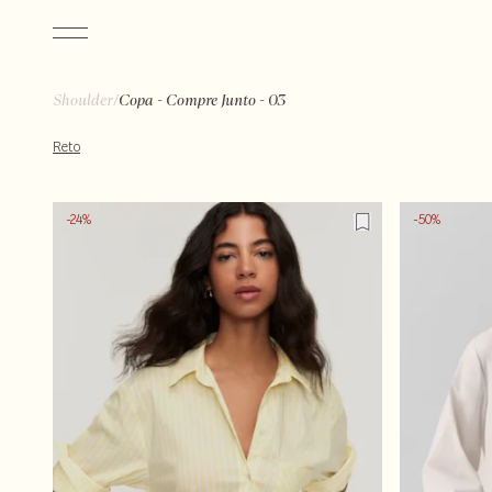
/
Shoulder
Copa - Compre Junto - 03
Reto
-24%
-50%