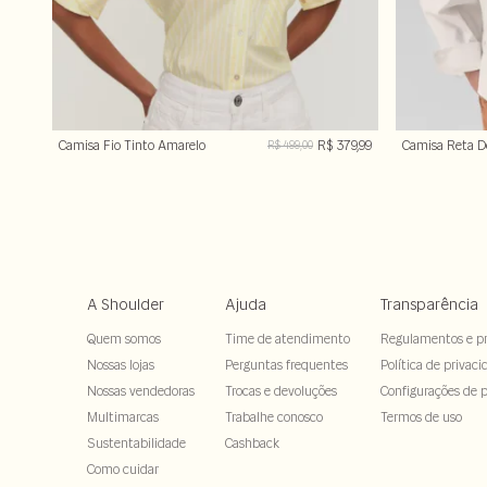
Camisa Fio Tinto Amarelo
R$ 379,99
Camisa Reta D
R$ 499,00
Franzidos
A Shoulder
Ajuda
Transparência
Quem somos
Time de atendimento
Regulamentos e p
Nossas lojas
Perguntas frequentes
Política de privaci
Nossas vendedoras
Trocas e devoluções
Configurações de p
Multimarcas
Trabalhe conosco
Termos de uso
Sustentabilidade
Cashback
Como cuidar