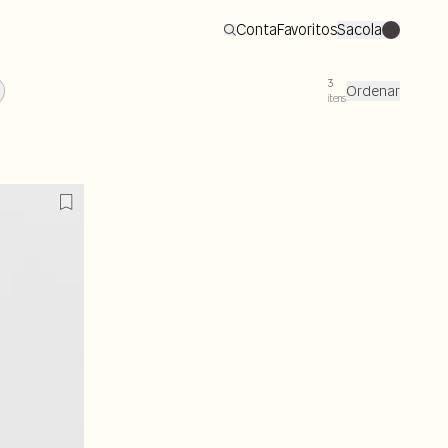
Conta
Favoritos
Sacola
0
3
Ordenar
itens