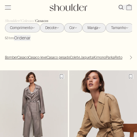
Shoulder
/
Colecao
/
Casacos
Comprimento
Decote
Cor
Manga
Tamanho
Ordenar
52
itens
Bomber
Casaco
Casaco leve
Casaco pesado
Colete
Jaqueta
Kimono
Parka
Reto