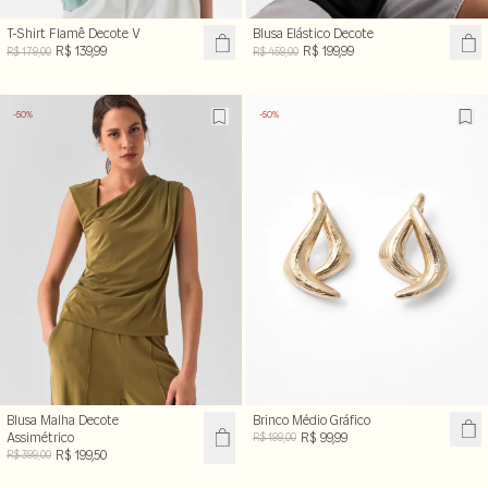
T-Shirt Flamê Decote V
Blusa Elástico Decote
R$ 139,99
R$ 199,99
R$ 179,00
R$ 459,00
-50%
-50%
Blusa Malha Decote
Brinco Médio Gráfico
Assimétrico
R$ 99,99
R$ 199,00
R$ 199,50
R$ 399,00