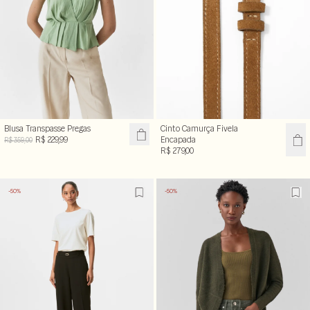
Blusa Transpasse Pregas
Cinto Camurça Fivela
R$ 229,99
Encapada
R$ 359,00
R$ 279,00
-50%
-50%