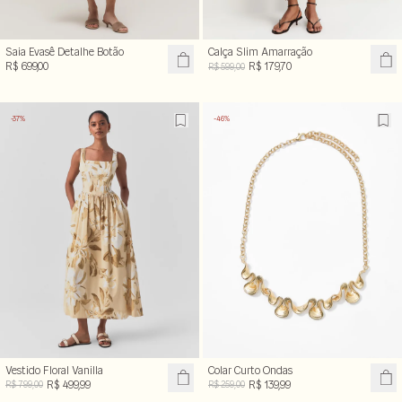
Saia Evasê Detalhe Botão
Calça Slim Amarração
R$ 699,00
R$ 179,70
R$ 599,00
-37%
-46%
Vestido Floral Vanilla
Colar Curto Ondas
R$ 499,99
R$ 139,99
R$ 799,00
R$ 259,00