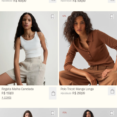
R$ 499,99
R$ 599,99
R$ 599,00
R$ 979,00
-12%
Regata Malha Canelada
Polo Tricot Manga Longa
R$ 159,00
R$ 299,99
R$ 339,00
+ cores
-70%