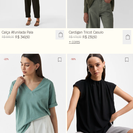
Calça Afunilada Pala
Cardigan Tricot Casulo
R$ 349,50
R$ 239,50
R$ 699,00
R$ 479,00
+ cores
-22%
-56%