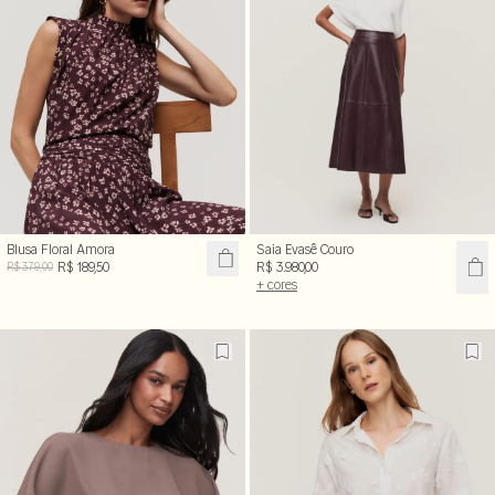
Blusa Floral Amora
Saia Evasê Couro
R$ 189,50
R$ 3.980,00
R$ 379,00
+ cores