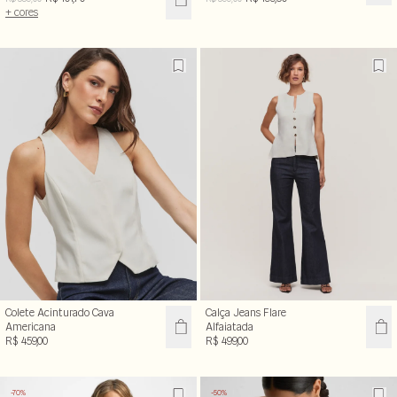
+ cores
Colete Acinturado Cava
Calça Jeans Flare
Americana
Alfaiatada
R$ 459,00
R$ 499,00
-70%
-50%