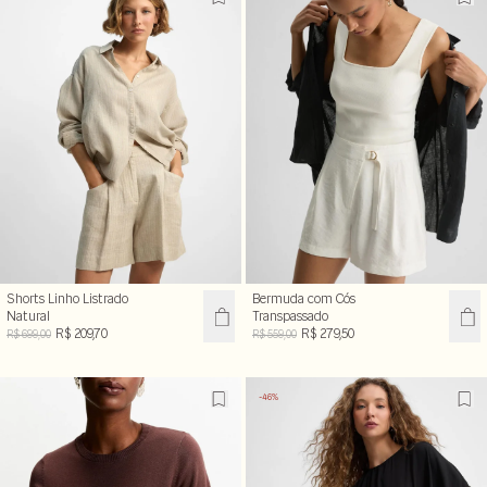
Shorts Linho Listrado
Bermuda com Cós
Natural
Transpassado
R$ 209,70
R$ 279,50
R$ 699,00
R$ 559,00
-46%