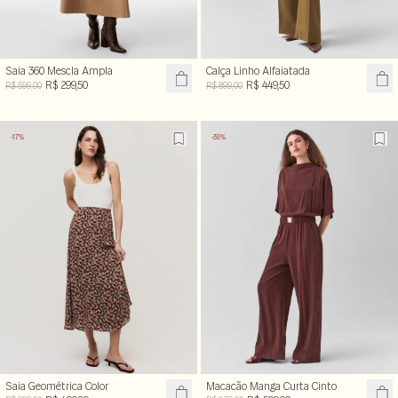
Saia 360 Mescla Ampla
Calça Linho Alfaiatada
R$ 299,50
R$ 449,50
R$ 599,00
R$ 899,00
-17%
-39%
Saia Geométrica Color
Macacão Manga Curta Cinto