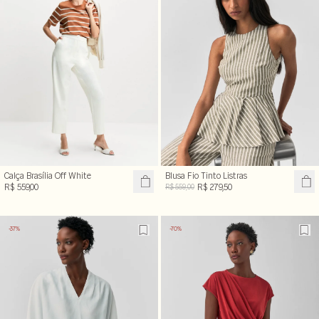
Calça Brasília Off White
Blusa Fio Tinto Listras
R$ 559,00
R$ 279,50
R$ 559,00
-37%
-70%