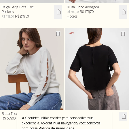
Calça Sarja Reta Five
Blusa Linho Alongada
Pockets
R$ 179,70
R$ 599,00
R$ 249,50
+ cores
R$ 499,00
-44%
Blusa Tricot Manga Vazada
Blusa Reta Manga Curta
A Shoulder utiliza cookies para personalizar sua
R$ 559,00
R$ 199,99
R$ 359,00
experiência. Ao continuar navegando, você concorda
com nossa
.
Política de Privacidade