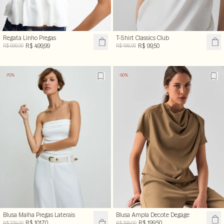
Regata Linho Pregas
T-Shirt Classics Club
R$ 499,99
R$ 99,50
R$ 599,00
R$ 199,00
-70%
-50%
Blusa Malha Pregas Laterais
Blusa Ampla Decote Degage
R$ 101,70
R$ 199,50
R$ 339,00
R$ 399,00