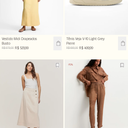
Vestido Midi Drapeados
Tênis Veja V-10 Light Grey
Busto
Pierre
R$ 529,99
R$ 499,99
R$ 979,00
R$ 690,00
-70%