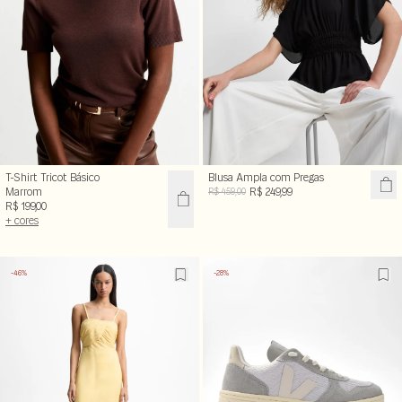
T-Shirt Tricot Básico
Blusa Ampla com Pregas
Marrom
R$ 249,99
R$ 459,00
R$ 199,00
+ cores
-46%
-28%