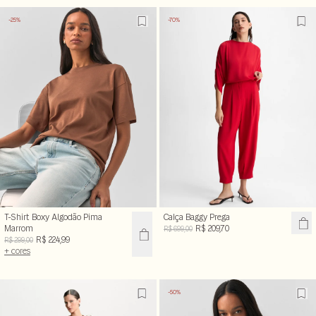
-25%
-70%
T-Shirt Boxy Algodão Pima
Calça Baggy Prega
Marrom
R$ 209,70
R$ 699,00
R$ 224,99
R$ 299,00
+ cores
-50%