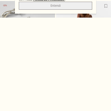
Entendi
-33%
-50%
Brinco Curto Argola
Calça Reta Suede
Trançada
R$ 299,50
R$ 599,00
R$ 79,99
R$ 119,00
-50%
-25%