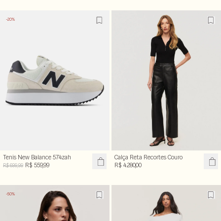
-20%
Tenis New Balance 574zah
Calça Reta Recortes Couro
R$ 559,99
R$ 4.280,00
R$ 699,99
-50%