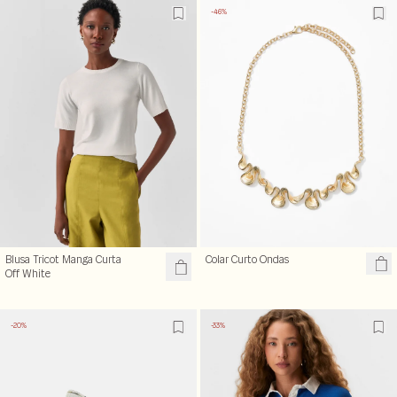
-46%
Blusa Tricot Manga Curta
Colar Curto Ondas
Off White
-20%
-33%