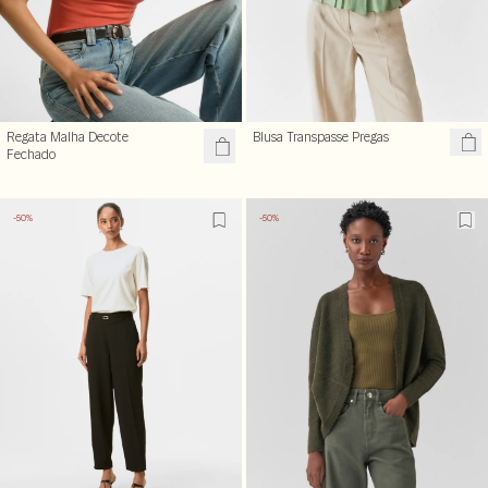
Regata Malha Decote
Blusa Transpasse Pregas
Fechado
-50%
-50%