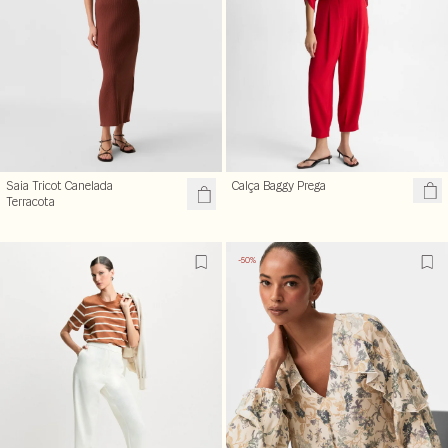
Saia Tricot Canelada
Calça Baggy Prega
Terracota
-50%