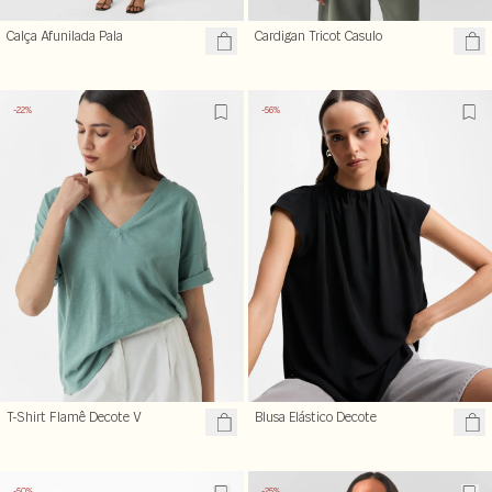
Calça Afunilada Pala
Cardigan Tricot Casulo
-22%
-56%
T-Shirt Flamê Decote V
Blusa Elástico Decote
-50%
-25%