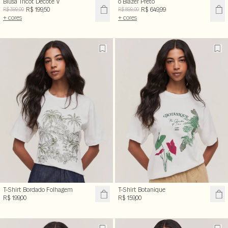
Blusa Tricot Decote V
o Blazer Preto
R$ 199,50
R$ 649,99
R$ 399,00
R$ 899,00
+ cores
+ cores
T-Shirt Bordado Folhagem
T-Shirt Botanique
R$ 199,00
R$ 159,00