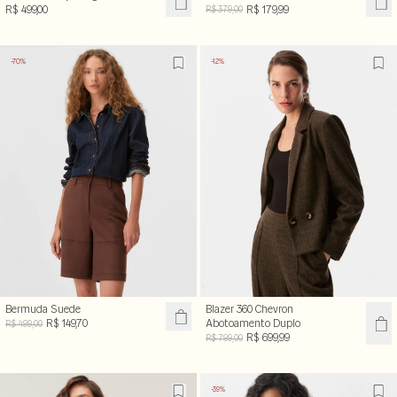
R$ 499,00
R$ 179,99
R$ 379,00
-70%
-12%
Bermuda Suede
Blazer 360 Chevron
R$ 149,70
Abotoamento Duplo
R$ 499,00
R$ 699,99
R$ 799,00
-39%