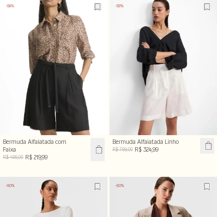
-56%
-59%
Bermuda Alfaiatada com
Bermuda Alfaiatada Linho
Faixa
R$ 324,99
R$ 799,00
R$ 219,99
R$ 499,00
-50%
-50%