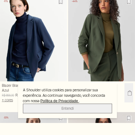
-11%
-44%
Blazer Brasília Alfaiatado
Blazer Brasília Alfaiatado
A Shoulder utiliza cookies para personalizar sua
Azul
Verde
R$ 799,99
R$ 499,99
experiência. Ao continuar navegando, você concorda
R$ 899,00
R$ 899,00
+ cores
+ cores
com nossa
.
Política de Privacidade
Entendi
-33%