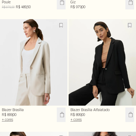
Poule
Giz
R$ 489,50
R$ 979,00
R$ 979,00
Blazer Brasília
Blazer Brasília Alfaiatado
R$ 899,00
R$ 899,00
+ cores
+ cores