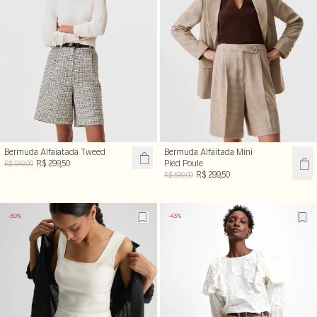
Bermuda Alfaiatada Tweed
Bermuda Alfaitada Mini
R$ 299,50
Pied Poule
R$ 599,00
R$ 299,50
R$ 599,00
-50%
-43%