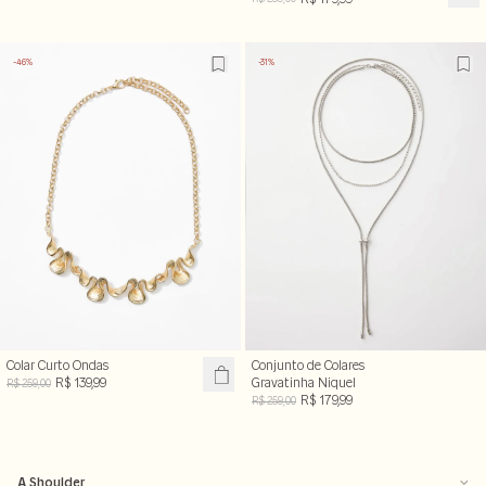
-46%
-31%
Colar Curto Ondas
Conjunto de Colares
R$ 139,99
Gravatinha Niquel
R$ 259,00
R$ 179,99
R$ 259,00
A Shoulder