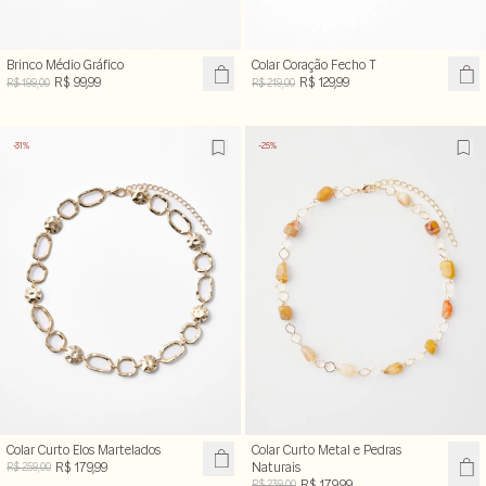
Brinco Médio Gráfico
Colar Coração Fecho T
R$ 99,99
R$ 129,99
R$ 199,00
R$ 219,00
-31%
-25%
Colar Curto Elos Martelados
Colar Curto Metal e Pedras
R$ 179,99
Naturais
R$ 259,00
R$ 179,99
R$ 239,00