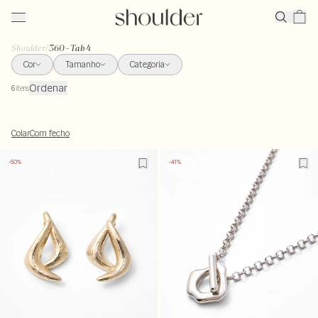
Shoulder
/
360 - Tab 4
Cor
Tamanho
Categoria
Ordenar
6
itens
Colar
Com fecho
-50%
-41%