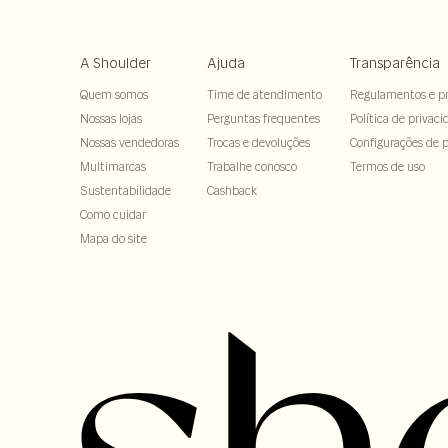
A Shoulder
Ajuda
Transparência
Quem somos
Time de atendimento
Regulamentos e p
Nossas lojas
Perguntas frequentes
Política de privaci
Nossas vendedoras
Trocas e devoluções
Configurações de p
Multimarcas
Trabalhe conosco
Termos de uso
Sustentabilidade
Cashback
Como cuidar
Mapa do site