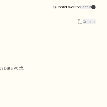
Conta
Favoritos
Sacola
0
0
Ordenar
itens
es para você.